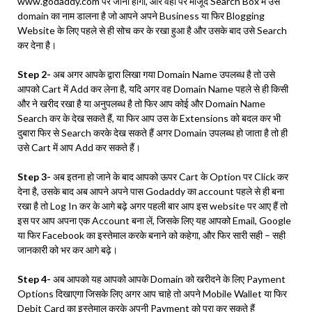
www.godaddy.com पर जाना होगा, और वहां पर मौजूद Search Box में उसे
domain का नाम डालना है जो आपने अपने Business या फिर Blogging
Website के लिए पहले से ही सोच कर के रखा हुआ है और उसके बाद उसे Search
कर देना है।
Step 2-
अब अगर आपके द्वारा लिखा गया Domain Name उपलब्ध है तो उसे
आपको Cart में Add कर लेना है, यदि अगर वह Domain Name पहले से ही किसी
और ने खरीद रखा है या अनुपलब्ध है तो फिर आप कोई और Domain Name
Search कर के देख सकते हैं, या फिर आप उस के Extensions को बदल कर भी
दुबारा फिर से Search करके देख सकते हैं अगर Domain उपलब्ध हो जाता है तो ही
उसे Cart में आप Add कर सकते हैं।
Step 3-
अब इतना हो जाने के बाद आपको ऊपर Cart के Option पर Click कर
देना है, उसके बाद अब आपने अपने पास Godaddy का account पहले से ही बना
रखा है तो Log In कर के आगे बढ़े अगर पहली बार आप इस website पर आए हैं तो
इस पर आप अपना एक Account बना लें, जिसके लिए यह आपको Email, Google
या फिर Facebook का इस्तेमाल करके बनाने को कहेगा, और फिर सारी सही – सही
जानकारी को भर कर आगे बढ़े।
Step 4-
अब आपको यह आपको आपके Domain को खरीदने के लिए Payment
Options दिखाएगा जिसके लिए अगर आप चाहे तो अपने Mobile Wallet या फिर
Debit Card का इस्तेमाल करके अपनी Payment को पूरा कर सकते हैं