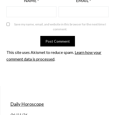
NAME
*
EMAIL
*
Save my name, email, and website in this browser for the next time I
comment.
This site uses Akismet to reduce spam.
Learn how your
comment data is processed
.
Daily Horoscope
06/11/26