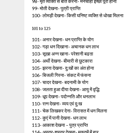
98- मृत व्यक्ति से बात करना- मनचाही इच्छा पूरी होना
99- मोती देखना- पुत्री प्राप्ति
100- लोमड़ी देखना- किसी घनिष्ट व्यक्ति से धोखा मिलना
101 to 125
101- अनार देखना- धन प्राप्ति के योग
102- गड़ा धन दिखाना- अचानक धन लाभ
103- सूखा अन्न खाना- परेशानी बढऩा
104- अर्थी देखना- बीमारी से छुटकारा
105- झरना देखना- दु:खों का अंत होना
106- बिजली गिरना- संकट में फंसना
107- चादर देखना- बदनामी के योग
108- जलता हुआ दीया देखना- आयु में वृद्धि
109- धूप देखना- पदोन्नति और धनलाभ
110- रत्न देखना- व्यय एवं दु:ख
111- चेक लिखकर देना- विरासत में धन मिलना
112- कुएं में पानी देखना- धन लाभ
113- आकाश देखना – पुत्र प्राप्ति
114- अस्त्र-शस्त्र देखना- मुकद्में में हार