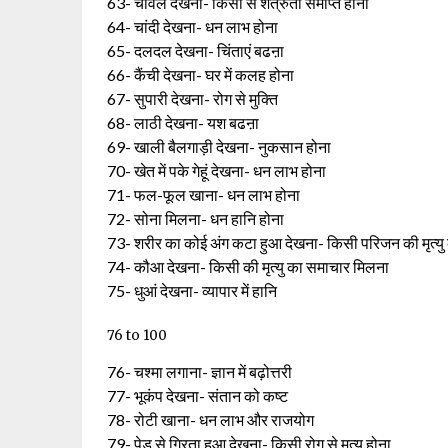
63- चावल देखना- किसी से शत्रुता समाप्त होना
64- चांदी देखना- धन लाभ होना
65- दलदल देखना- चिंताएं बढऩा
66- कैंची देखना- घर में कलह होना
67- सुपारी देखना- रोग से मुक्ति
68- लाठी देखना- यश बढऩा
69- खाली बैलगाड़ी देखना- नुकसान होना
70- खेत में पके गेहूं देखना- धन लाभ होना
71- फल-फूल खाना- धन लाभ होना
72- सोना मिलना- धन हानि होना
73- शरीर का कोई अंग कटा हुआ देखना- किसी परिजन की मृत्यु 
74- कौआ देखना- किसी की मृत्यु का समाचार मिलना
75- धुआं देखना- व्यापार में हानि
76 to 100
76- चश्मा लगाना- ज्ञान में बढ़ोत्तरी
77- भूकंप देखना- संतान को कष्ट
78- रोटी खाना- धन लाभ और राजयोग
79- पेड़ से गिरता हुआ देखना- किसी रोग से मृत्यु होना