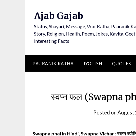
Ajab Gajab
Status, Shayari, Message, Vrat Katha, Pauranik Ka
Story, Religion, Health, Poem, Jokes, Kavita, Geet
Interesting Facts
PAURANIK KATHA
JYOTISH
QUOTES
स्वप्न फल (Swapna pha
Posted on
August 
Swapna phal in Hindi, Swapna Vichar
: स्वप्न ज्यो