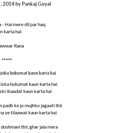
7, 2014
by
Pankaj Goyal
awwar Rana
*****
kiska hukumat kaun karta hai
kiska hukumat kaun karta hai
ski ibaadat kaun karta hai
 padh ke jo mujhko jagaati thii
a ye tilaawat kaun karta hai
dushmani thii, ghar jala mera