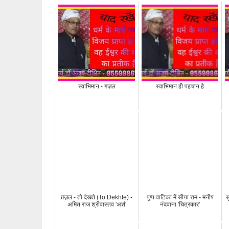
स्वाभिमान - गज़ल
स्वाभिमान ही पहचान है
ग़ज़ल - तो देखते (To Dekhte) -
पुष्प वाटिका में सीया राम - मनीष
स
अमित राज श्रीवास्तव 'अर्श'
नंदवाना 'चित्रकार'