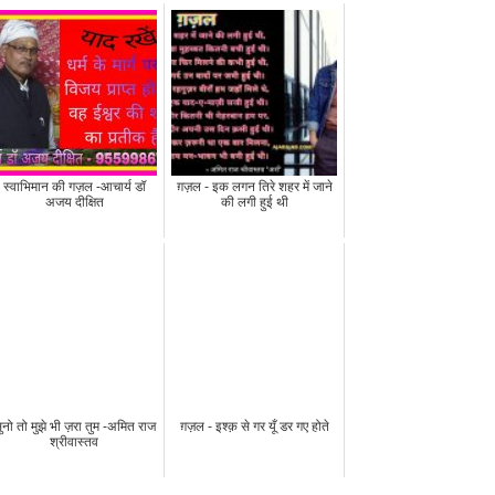
स्वाभिमान की गज़ल -आचार्य डॉ
ग़ज़ल - इक लगन तिरे शहर में जाने
अजय दीक्षित
की लगी हुई थी
ुनो तो मुझे भी ज़रा तुम -अमित राज
ग़ज़ल - इश्क़ से गर यूँ डर गए होते
श्रीवास्तव