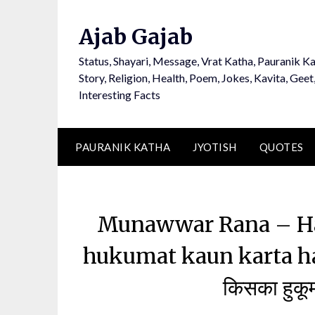
Ajab Gajab
Status, Shayari, Message, Vrat Katha, Pauranik Ka
Story, Religion, Health, Poem, Jokes, Kavita, Geet
Interesting Facts
PAURANIK KATHA
JYOTISH
QUOTES
Munawwar Rana – Hai
hukumat kaun karta hai (मु
किसका हुकू