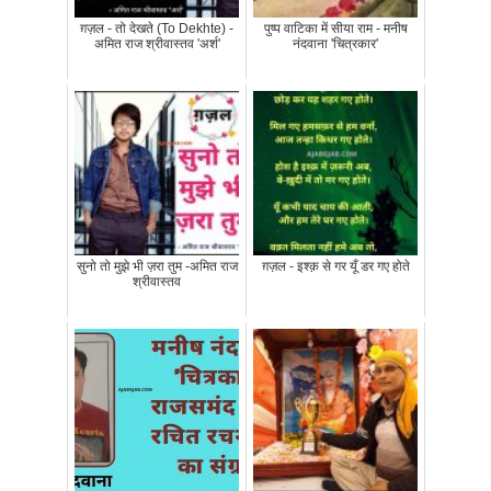
ग़ज़ल - तो देखते (To Dekhte) -
पुष्प वाटिका में सीया राम - मनीष
अमित राज श्रीवास्तव 'अर्श'
नंदवाना 'चित्रकार'
सुनो तो मुझे भी ज़रा तुम -अमित राज
ग़ज़ल - इश्क़ से गर यूँ डर गए होते
श्रीवास्तव