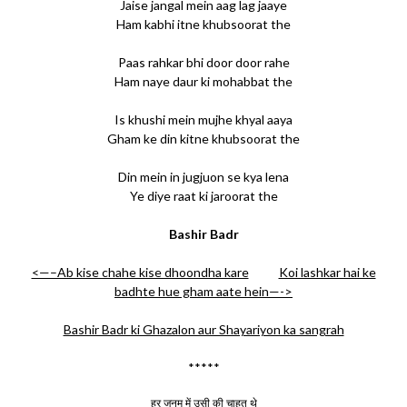
Jaise jangal mein aag lag jaaye
Ham kabhi itne khubsoorat the
Paas rahkar bhi door door rahe
Ham naye daur ki mohabbat the
Is khushi mein mujhe khyal aaya
Gham ke din kitne khubsoorat the
Din mein in jugjuon se kya lena
Ye diye raat ki jaroorat the
Bashir Badr
<—–Ab kise chahe kise dhoondha kare
Koi lashkar hai ke
badhte hue gham aate hein—->
Bashir Badr ki Ghazalon aur Shayariyon ka sangrah
*****
हर जनम में उसी की चाहत थे