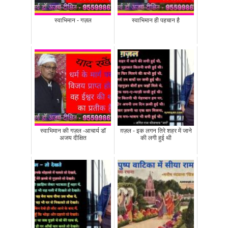
स्वाभिमान - गज़ल
स्वाभिमान ही पहचान है
स्वाभिमान की गज़ल -आचार्य डॉ
ग़ज़ल - इक लगन तिरे शहर में जाने
अजय दीक्षित
की लगी हुई थी