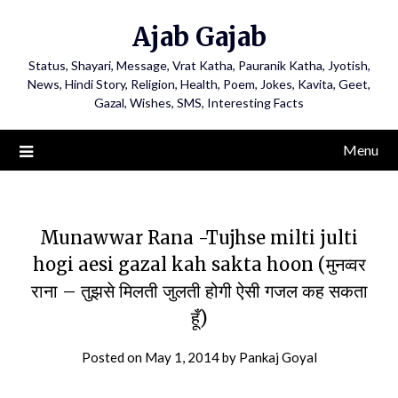
Ajab Gajab
Status, Shayari, Message, Vrat Katha, Pauranik Katha, Jyotish,
News, Hindi Story, Religion, Health, Poem, Jokes, Kavita, Geet,
Gazal, Wishes, SMS, Interesting Facts
Menu
Munawwar Rana -Tujhse milti julti
hogi aesi gazal kah sakta hoon (मुनव्वर
राना – तुझसे मिलती जुलती होगी ऐसी गजल कह सकता
हूँ)
Posted on
May 1, 2014
by
Pankaj Goyal