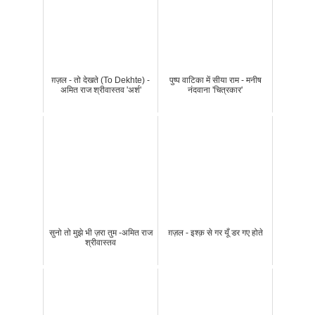
ग़ज़ल - तो देखते (To Dekhte) -
पुष्प वाटिका में सीया राम - मनीष
अमित राज श्रीवास्तव 'अर्श'
नंदवाना 'चित्रकार'
सुनो तो मुझे भी ज़रा तुम -अमित राज
ग़ज़ल - इश्क़ से गर यूँ डर गए होते
श्रीवास्तव