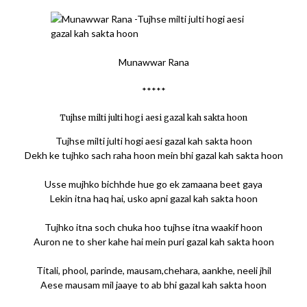
Munawwar Rana
*****
Tujhse milti julti hogi aesi gazal kah sakta hoon
Tujhse milti julti hogi aesi gazal kah sakta hoon
Dekh ke tujhko sach raha hoon mein bhi gazal kah sakta hoon
Usse mujhko bichhde hue go ek zamaana beet gaya
Lekin itna haq hai, usko apni gazal kah sakta hoon
Tujhko itna soch chuka hoo tujhse itna waakif hoon
Auron ne to sher kahe hai mein puri gazal kah sakta hoon
Titali, phool, parinde, mausam,chehara, aankhe, neeli jhil
Aese mausam mil jaaye to ab bhi gazal kah sakta hoon