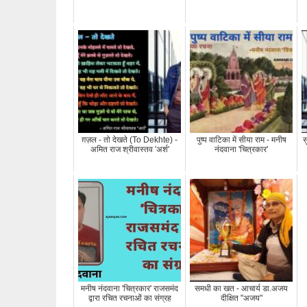
ग़ज़ल - तो देखते (To Dekhte) -
पुष्प वाटिका में सीया राम - मनीष
स
अमित राज श्रीवास्तव 'अर्श'
नंदवाना 'चित्रकार'
मनीष नंदवाना 'चित्रकार' राजसमंद
समधी का खत - आचार्य डा.अजय
द्वारा रचित रचनाओं का संग्रह
दीक्षित "अजय"