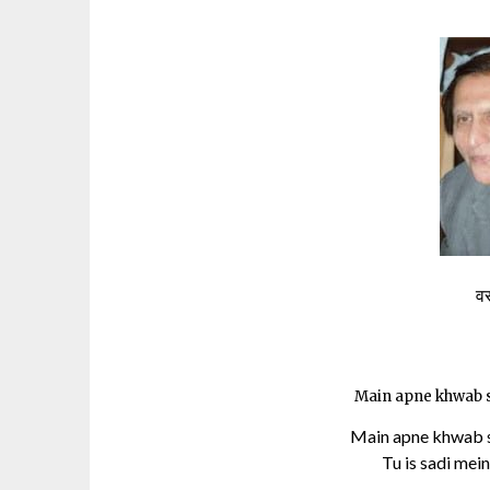
व
Main apne khwab s
Main apne khwab s
Tu is sadi mei