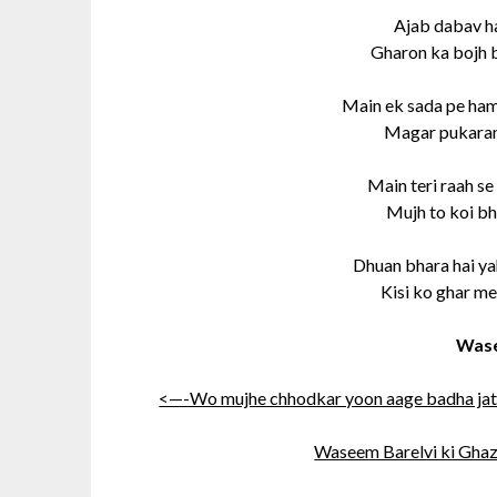
Ajab dabav ha
Gharon ka bojh b
Main ek sada pe ham
Magar pukarane
Main teri raah se
Mujh to koi bh
Dhuan bhara hai ya
Kisi ko ghar me
Wase
<—-Wo mujhe chhodkar yoon aage badha jat
Waseem Barelvi ki Ghaz