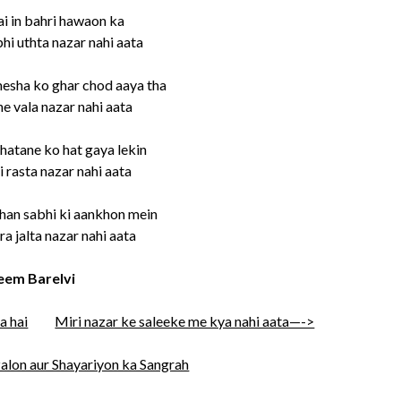
i in bahri hawaon ka
hi uthta nazar nahi aata
esha ko ghar chod aaya tha
 vala nazar nahi aata
 hatane ko hat gaya lekin
i rasta nazar nahi aata
han sabhi ki aankhon mein
ra jalta nazar nahi aata
em Barelvi
a hai
Miri nazar ke saleeke me kya nahi aata—->
alon aur Shayariyon ka Sangrah