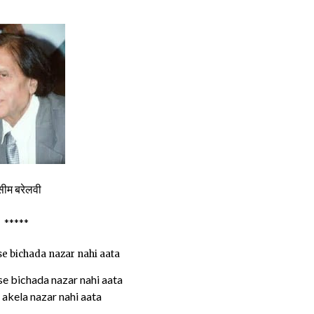
सीम बरेलवी
*****
e bichada nazar nahi aata
e bichada nazar nahi aata
n akela nazar nahi aata