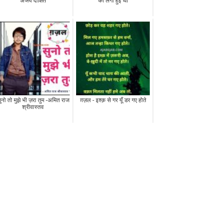
अजय दीक्षित
की लगी हुई थी
ुनो तो मुझे भी ज़रा तुम -अमित राज
ग़ज़ल - इश्क़ से गर यूँ डर गए होते
श्रीवास्तव