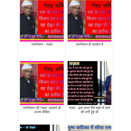
स्वाभिमान - गज़ल
स्वाभिमान ही पहचान है
स्वाभिमान की गज़ल -आचार्य डॉ
ग़ज़ल - इक लगन तिरे शहर में जाने
अजय दीक्षित
की लगी हुई थी