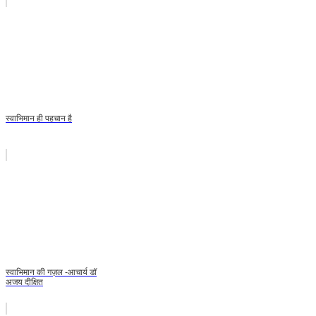
स्वाभिमान ही पहचान है
स्वाभिमान की गज़ल -आचार्य डॉ
अजय दीक्षित