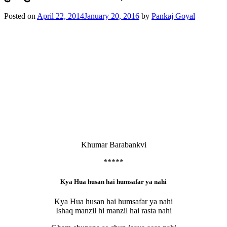
Posted on
April 22, 2014
January 20, 2016
by
Pankaj Goyal
Khumar Barabankvi
*****
Kya Hua husan hai humsafar ya nahi
Kya Hua husan hai humsafar ya nahi
Ishaq manzil hi manzil hai rasta nahi