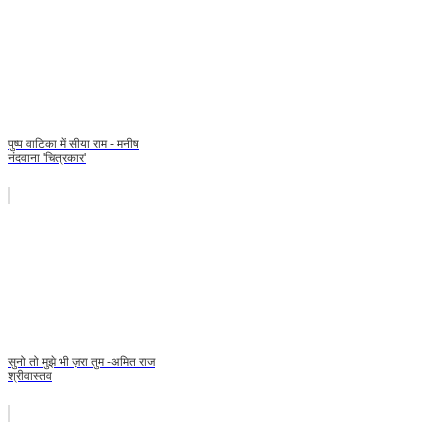
पुष्प वाटिका में सीया राम - मनीष
नंदवाना 'चित्रकार'
सुनो तो मुझे भी ज़रा तुम -अमित राज
श्रीवास्तव