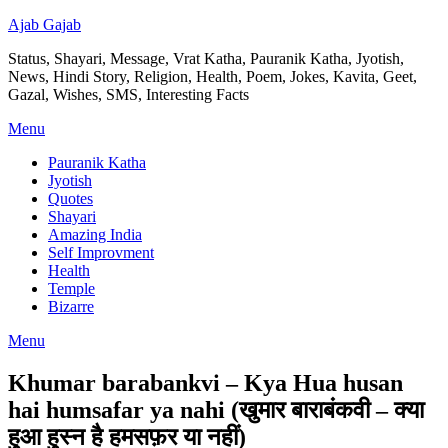
Ajab Gajab
Status, Shayari, Message, Vrat Katha, Pauranik Katha, Jyotish,
News, Hindi Story, Religion, Health, Poem, Jokes, Kavita, Geet,
Gazal, Wishes, SMS, Interesting Facts
Menu
Pauranik Katha
Jyotish
Quotes
Shayari
Amazing India
Self Improvment
Health
Temple
Bizarre
Menu
Khumar barabankvi – Kya Hua husan
hai humsafar ya nahi (खुमार बाराबंकवी – क्या
हुआ हुस्न है हमसफ़र या नहीं)