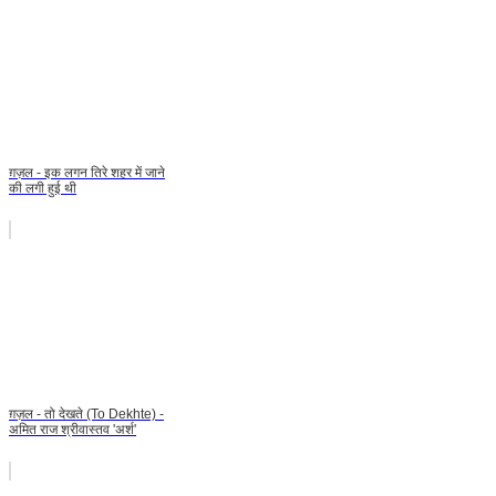
ग़ज़ल - इक लगन तिरे शहर में जाने
की लगी हुई थी
ग़ज़ल - तो देखते (To Dekhte) -
अमित राज श्रीवास्तव 'अर्श'