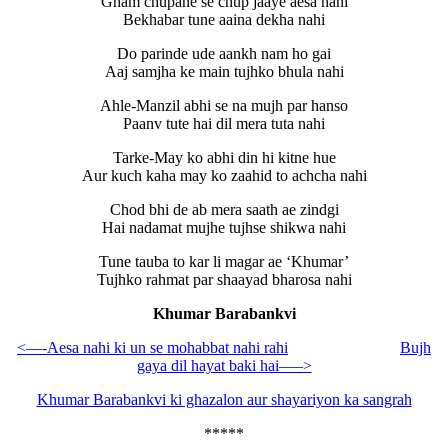
Gham chupane se chup jaaye aesa nahi
Bekhabar tune aaina dekha nahi
Do parinde ude aankh nam ho gai
Aaj samjha ke main tujhko bhula nahi
Ahle-Manzil abhi se na mujh par hanso
Paanv tute hai dil mera tuta nahi
Tarke-May ko abhi din hi kitne hue
Aur kuch kaha may ko zaahid to achcha nahi
Chod bhi de ab mera saath ae zindgi
Hai nadamat mujhe tujhse shikwa nahi
Tune tauba to kar li magar ae ‘Khumar’
Tujhko rahmat par shaayad bharosa nahi
Khumar Barabankvi
<—-Aesa nahi ki un se mohabbat nahi rahi
Bujh
gaya dil hayat baki hai—–>
Khumar Barabankvi ki ghazalon aur shayariyon ka sangrah
*****