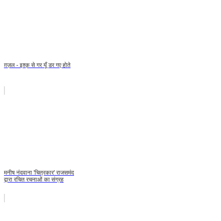
ग़ज़ल - इश्क़ से गर यूँ डर गए होते
मनीष नंदवाना 'चित्रकार' राजसमंद
द्वारा रचित रचनाओं का संग्रह