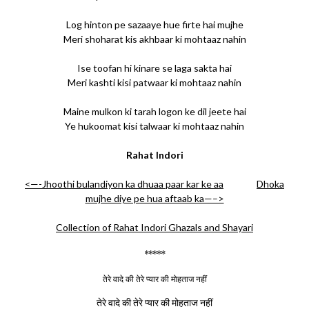
Log hinton pe sazaaye hue firte hai mujhe
Meri shoharat kis akhbaar ki mohtaaz nahin
Ise toofan hi kinare se laga sakta hai
Meri kashti kisi patwaar ki mohtaaz nahin
Maine mulkon ki tarah logon ke dil jeete hai
Ye hukoomat kisi talwaar ki mohtaaz nahin
Rahat Indori
<—-Jhoothi bulandiyon ka dhuaa paar kar ke aa
Dhoka
mujhe diye pe hua aftaab ka—–>
Collection of Rahat Indori Ghazals and Shayari
*****
तेरे वादे की तेरे प्यार की मोहताज नहीं
तेरे वादे की तेरे प्यार की मोहताज नहीं