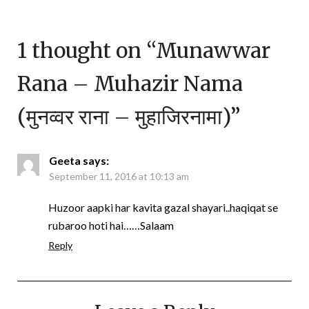
1 thought on “
Munawwar
Rana – Muhazir Nama
(मुनव्वर राना – मुहाजिरनामा)
”
Geeta
says:
September 11, 2016 at 10:13 am
Huzoor aapki har kavita gazal shayari..haqiqat se
rubaroo hoti hai……Salaam
Reply