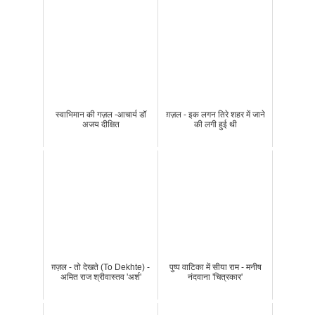
स्वाभिमान की गज़ल -आचार्य डॉ
ग़ज़ल - इक लगन तिरे शहर में जाने
अजय दीक्षित
की लगी हुई थी
ग़ज़ल - तो देखते (To Dekhte) -
पुष्प वाटिका में सीया राम - मनीष
अमित राज श्रीवास्तव 'अर्श'
नंदवाना 'चित्रकार'