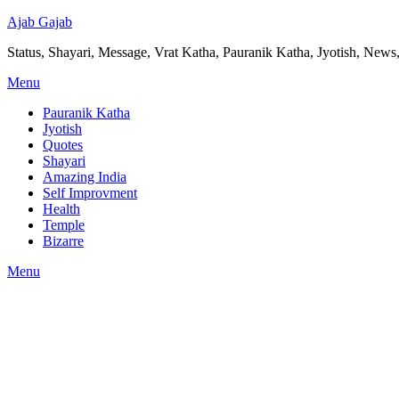
Ajab Gajab
Status, Shayari, Message, Vrat Katha, Pauranik Katha, Jyotish, News,
Menu
Pauranik Katha
Jyotish
Quotes
Shayari
Amazing India
Self Improvment
Health
Temple
Bizarre
Menu