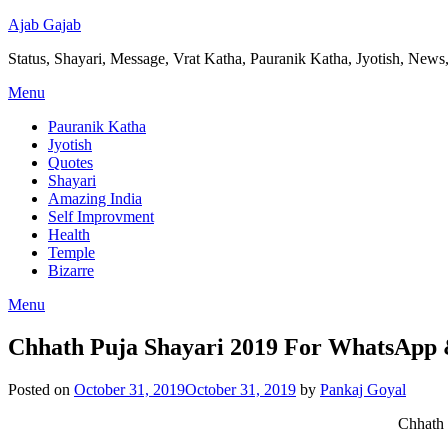
Ajab Gajab
Status, Shayari, Message, Vrat Katha, Pauranik Katha, Jyotish, News,
Menu
Pauranik Katha
Jyotish
Quotes
Shayari
Amazing India
Self Improvment
Health
Temple
Bizarre
Menu
Chhath Puja Shayari 2019 For WhatsApp 
Posted on
October 31, 2019
October 31, 2019
by
Pankaj Goyal
Chhath 