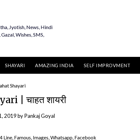
tha, Jyotish, News, Hindi
, Gazal, Wishes, SMS,
SHAYARI
AMAZING INDIA
SELF IMPROVMENT
ari | चाहत शायरी
1, 2019
by
Pankaj Goyal
e, 4 Line, Famous, Images, Whatsapp, Facebook