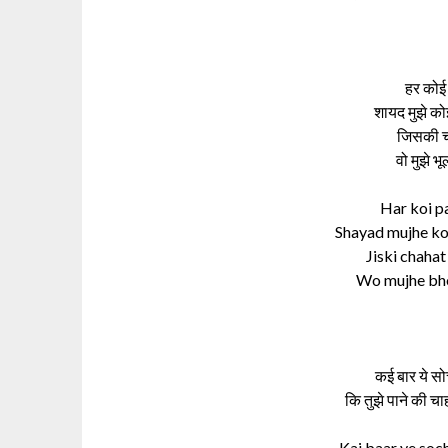
हर कोई प
शायद मुझे कोई
जिसकी चाह
वो मुझे भू
Har koi pa
Shayad mujhe koi
Jiski chahat
Wo mujhe bhoo
कई बार ये सोच
कि तुझे पाने की चाह
Kai baar ye soch