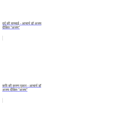
दर्द की सच्चाई - आचार्य डॉ अजय
दीक्षित "अजय"
कवि की करुण पुकार - आचार्य डॉ
अजय दीक्षित "अजय"