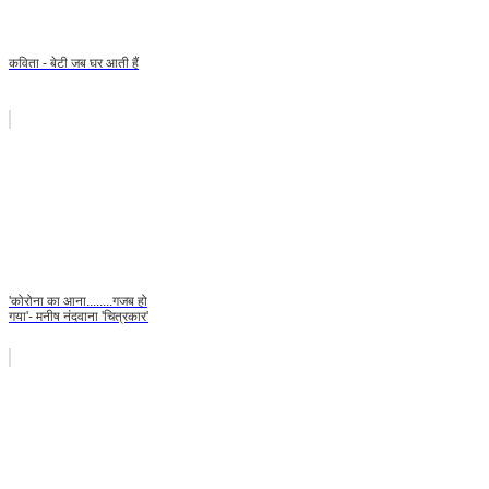
कविता - बेटी जब घर आती हैं
'कोरोना का आना........गजब हो
गया'- मनीष नंदवाना 'चित्रकार'