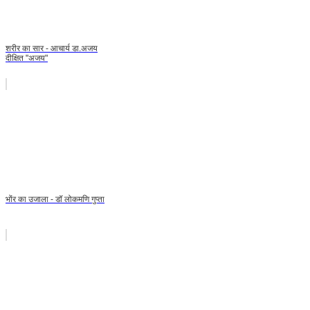
शरीर का सार - आचार्य डा.अजय
दीक्षित "अजय"
भोंर का उजाला - डॉ लोकमणि गुप्ता