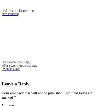
माँ की रसोई -अंजलि देवांगन (मातृ
दिवस पर कविता)
विश्व रेडक्रॉस दिवस पर हिंदी
कविता | World Redcross Day
Poem In Hindi
Leave a Reply
Your email address will not be published.
Required fields are
marked
*
Comment