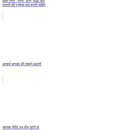
विदुर नीति - स्त्री, अन्न, योद्धा और
तपस्वी की प्रशंसा कब करनी चाहिए
आचार्य चाणक्य की सम्पूर्ण कहानी
चाणक्य नीति: इन तीन लोगों से