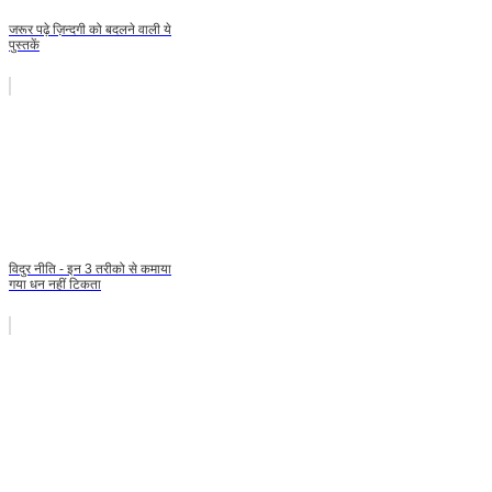
जरूर पढ़े ज़िन्दगी को बदलने वाली ये
पुस्तकें
विदुर नीति - इन 3 तरीको से कमाया
गया धन नहीं टिकता