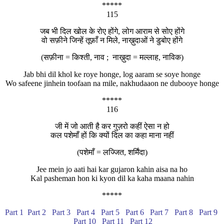
*****
115
जब भी दिल खोल के रोए होंगे, लोग आराम से सोए होंगे
वो सफ़ीने जिन्हें तूफ़ाँ न मिले, नाख़ुदाओं ने डुबोए होंगे
(सफ़ीना = किश्ती, नाव ; नाख़ुदा = मल्लाह, नाविक)
Jab bhi dil khol ke roye honge, log aaram se soye honge
Wo safeene jinhein toofaan na mile, nakhudaaon ne dubooye honge
*****
116
जी में जो आती है कर गुज़रो कहीं ऐसा न हो
कल पशेमाँ हों कि क्यों दिल का कहा माना नहीं
(पशेमाँ = लज्जित, शर्मिंदा)
Jee mein jo aati hai kar gujaron kahin aisa na ho
Kal pasheman hon ki kyon dil ka kaha maana nahin
*****
Part 1
Part 2
Part 3
Part 4
Part 5
Part 6
Part 7
Part 8
Part 9
Part 10
Part 11
Part 12