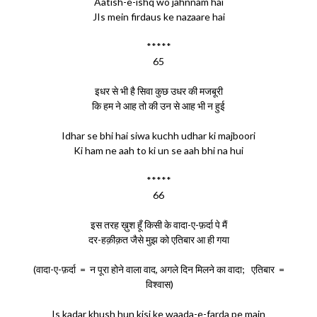
Aatish-e-ishq wo jahnnam hai
JIs mein firdaus ke nazaare hai
*****
65
इधर से भी है सिवा कुछ उधर की मजबूरी
कि हम ने आह तो की उन से आह भी न हुई
Idhar se bhi hai siwa kuchh udhar ki majboori
Ki ham ne aah to ki un se aah bhi na hui
*****
66
इस तरह ख़ुश हूँ किसी के वादा-ए-फ़र्दा पे मैं
दर-हक़ीक़त जैसे मुझ को एतिबार आ ही गया
(वादा-ए-फ़र्दा = न पूरा होने वाला वाद, अगले दिन मिलने का वादा; एतिबार =
विश्वास)
Is kadar khush hun kisi ke waada-e-farda pe main