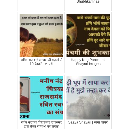
Shubhkamnae
अमित राज श्रीवास्तव की ग़ज़लों से
Happy Nag Panchami
10 बेहतरीन शायरी
Shayari Images
मनीष नंदवाना 'चित्रकार' राजसमंद
Saaya Shayari | साया शायरी
द्वारा रचित रचनाओं का संग्रह