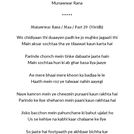
Munawwar Rana
*****
Munawwar Rana / Maa / Part 29 (Vividh)
Wo chidiyaan thi duaayen padh ke jo mujhko jagaati thi
Main aksar sochtaa tha ye tilaawat kaun karta hai
Parinde chonch mein tinke dabaate jaate hain
Main sochtaa hun ki ab ghar basa liya jaaye
Ae mere bhaai mere khoon ka badlaa le le
Haath mein roz ye talwaar nahin aayegi
Naye kamron mein ye cheezein puraani kaun rakhta hai
Parindo ke liye sheharon mein paani kaun rakhtaa hai
Jisko bacchon mein pahunchane ki bahut ujalat ho
Us se kehiye na kabhi kaar chalaane ke liye
So jaate hai footpaath pe akhbaar bichha kar