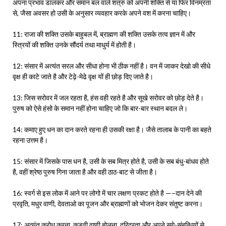
अपना प्रभाव डालकर और समान बल वाले शत्रु को अपनी शक्ति से या फिर विनम्रता
से, जैसा अवसर हो उसी के अनुसार व्यवहार करके अपने वश में करना चाहिए।
11: राजा की शक्ति उसके बाहुबल में, ब्राह्मण की शक्ति उसके तत्व ज्ञान में और
स्त्रियों की शक्ति उनके सौंदर्य तथा माधुर्य में होती है।
12: संसार में अत्यंत सरल और सीधा होना भी ठीक नहीं है। वन में जाकर देखो की सीधे
वृक्ष ही काटे जाते है और टेढ़े-मेढे वृक्ष यों ही छोड़ दिए जाते है।
13: जिस सरोवर में जल रहता है, हंस वही रहते है और सूखे सरोवर को छोड़ देते है।
पुरुष को ऐसे हंसो के समान नहीं होना चाहिए जो कि बार-बार स्थान बदल ले।
14: कमाए हुए धन का दान करते रहना ही उसकी रक्षा है। जैसे तालाब के पानी का बहते
रहना उत्तम है।
15: संसार में जिसके पास धन है, उसी के सब मित्र होते है, उसी के सब बंधु-बांधव होते
है, वहीं श्रेष्ठ पुरुष गिना जाता है और वही ठाठ-बाट से जीता है।
16: स्वर्ग से इस लोक में आने पर लोगो में चार लक्षण प्रकट होते है —–दान देने की
प्रवृति, मधुर वाणी, देवताओ का पूजन और ब्राह्मणों को भोजन देकर संतुष्ट करना।
17: अत्यंत क्रोध करना, कड़वी वाणी बोलना, दरिद्रता और अपने सगे-संबन्धियों से