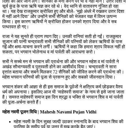
दिशा की ओर जाने लगे। सैनिकों के मना करने पर भी वे नहीं माने। उत्तर दिशा में
सूर्य कुंड के पास ऋषि यज्ञ कर रहे थे। वेद ध्वनि से वातावरण गुंजित हो रहा
था। यह देख राजकुमार क्रोधित हुए और बोले- ‘मुझे अंधरे में रखकर उत्तर दिशा
में नहीं आने दिया’ और उन्होंने सभी सैनिकों को भेजकर यज्ञ में विघ्न उत्पन्न
किया। इस कारण ऋषियों ने क्रोधित होकर उनको श्राप दिया और वे सब
पत्थरवत हो गए।
राजा ने यह सुनते ही प्राण त्याग दिए। उनकी रानियां सती हो गईं। राजकुमार
सुजान की पत्नी चन्द्रावती सभी सैनिकों की पत्नियों को लेकर ऋषियों के पास
गईं और क्षमा-याचना करने लगीं। ऋषियों ने कहा कि हमारा श्राप विफल नहीं हो
सकता, पर भगवान भोलेनाथ व मां पार्वती की आराधना करो।
सभी ने सच्चे मन से भगवान की प्रार्थना की और भगवान महेश व मां पार्वती ने
अखंड सौभाग्यवती व पुत्रवती होने का आशीर्वाद दिया। चन्द्रावती ने सारा
वृत्तांत बताया और सबने मिलकर 72 सैनिकों को जीवित करने की प्रार्थना की।
महेश भगवान पत्नियों की पूजा से प्रसन्न हुए और सबको जीवनदान दिया।
भगवान शंकर की आज्ञा से ही इस समाज के पूर्वजों ने क्षत्रिय कर्म छोड़कर वैश्य
धर्म को अपनाया। इसलिए आज भी ‘माहेश्वरी समाज’ के नाम से इसे जाना जाता
है। समस्त माहेश्वरी समाज इस दिन श्रद्धा व भक्ति से भगवान शिव व मां पार्वती
की पूजा-अर्चना करते हैं।
महेश नवमी पूजन विधि | Mahesh Navami Pujan Vidhi
महेश नवमी के दिन सुबह जल्दी उठकर स्नानादि के बाद भगवान शिव की
प्रतिमा के समीप पूर्व या उत्तर में मुख करके बैठ जाएं।