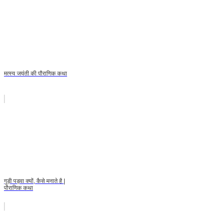
मत्स्य जयंती की पौराणिक कथा
गुड़ी पड़वा क्यों, कैसे मनाते है |
पौराणिक कथा