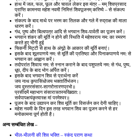
हाथ में जल, फल, फूल और चावल लेकर इस मंत्र – मम् शिवप्रसाद
प्राप्ति कामनया महेश नवमी निमित्तं शिवपूजनम् करिष्ये – से संकल्प
करें।
संकल्प के बाद माथे पर भस्म का तिलक और गले में रुद्राक्ष की माला
धारण करें।
गंध, पुष्प और बिल्वपत्र आदि से भगवान शिव-पार्वती का पूजन करें।
भगवान शंकर की मूर्ति न होने की स्थिति में महेश्वराय नम: का स्मरण
करते हुए भीगी हुई
चिकनी मिट्टी से हाथ के अंगूठे के आकार की मूर्ति बनाएं।
इसके बाद शूलपाणये नम: से मूर्ति की प्रतिष्ठा और पिनाकपाणये नम: से
भगवान का आह्वान करें।
तदोपरांत शिवाय नम: से स्नान कराने के बाद पशुपतये नम: से गंध, पुष्प,
धूप, दीप के बाद भोग अर्पित करें।
इसके बाद भगवान शिव से प्रार्थना करें
जय नाथ कृपासिंधोजय भक्तार्तिभंजन।
जय दुस्तरसंसार-सागरोत्तारणप्रभो॥
प्रसीदमें महाभाग संसारात्र्तस्यखिद्यत:।
सर्वपापक्षयंकृत्वारक्ष मां परमेश्वर॥
पूजन के बाद उद्यापन कर शिव मूर्ति का विसर्जन कर देनी चाहिए।
महेश नवमी के दिन इस तरह भगवान शिव का पूजन करने से हर
मनोकामना पूर्ण होती है।
अन्य सम्बंधित लेख –
भील-भीलनी की शिव भक्ति – स्कंद पुराण कथा