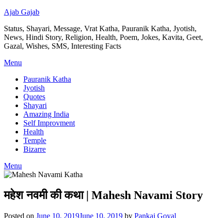
Ajab Gajab
Status, Shayari, Message, Vrat Katha, Pauranik Katha, Jyotish,
News, Hindi Story, Religion, Health, Poem, Jokes, Kavita, Geet,
Gazal, Wishes, SMS, Interesting Facts
Menu
Pauranik Katha
Jyotish
Quotes
Shayari
Amazing India
Self Improvment
Health
Temple
Bizarre
Menu
महेश नवमी की कथा | Mahesh Navami Story
Posted on
June 10, 2019
June 10, 2019
by
Pankaj Goyal