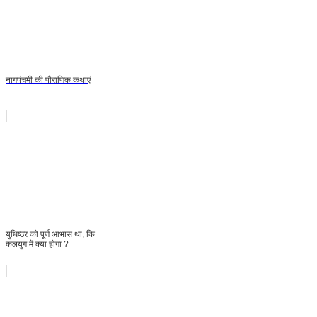
नागपंचमी की पौराणिक कथाएं
युधिष्ठर को पूर्ण आभास था, कि
कलयुग में क्या होगा ?