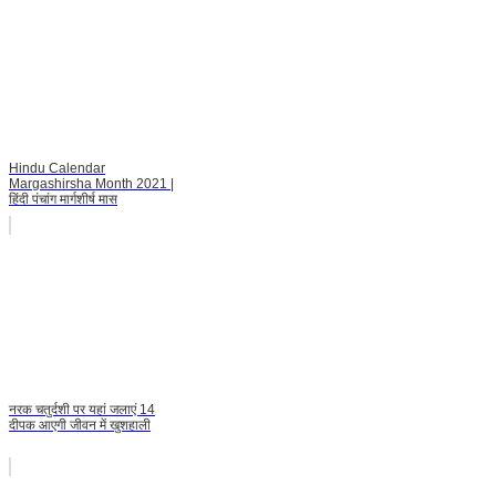
Hindu Calendar
Margashirsha Month 2021 |
हिंदी पंचांग मार्गशीर्ष मास
नरक चतुर्दशी पर यहां जलाएं 14
दीपक आएगी जीवन में खुशहाली