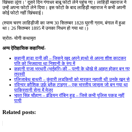
खिंचवा लूंगा।’ दूसरे दिन गंगाधर बाबू फोटो लेने पहुंच गए। लाहिड़ी महाराज ने
उन्हें अपना फोटो लेने दिया। इस फोटो के बाद लाहिड़ी महाराज ने कभी अपनी
कोई फोटो नहीं खिंचवाई।
(श्याम चरण लाहिड़ीजी का जन्म 30 सितम्बर 1828 घुरनी ग्राम, बंगाल में हुआ
था। 26 सितम्बर 1895 में उनका निधन हो गया था।)
स्रोत- योगी कथामृत
अन्य ऐतिहासिक कहानियां-
कहानी हाड़ा रानी की – जिसने खुद अपने हाथो से अपना शीश काटकर
पति को भिजवाया था निशानी के रुप में
कहानी राजा भरथरी (भर्तृहरि) की – पत्नी के धोखे से आहत होकर बन गए
तपस्वी
एलिजाबेथ बाथरी – कुंवारी लड़कियों को मारकर नहाती थी उनके खून से
रविन्द्र कौशिक उर्फ़ ब्लैक टाइगर – एक भारतीय जासूस जो बन गया था
पाकिस्तानी सेना में मेजर
भूपत सिंह चौहाण – इंडियन रॉबिन हुड – जिसे कभी पुलिस पकड़ नहीं
पायी
Related posts: