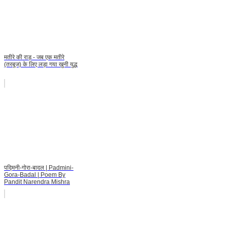
मतीरे की राड़ - जब एक मतीरे
(तरबूज) के लिए लड़ा गया खुनी युद्ध
पद्मिनी-गोरा-बादल | Padmini-
Gora-Badal | Poem By
Pandit Narendra Mishra