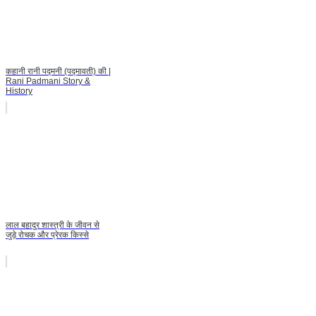
कहानी रानी पद्मनी (पद्मावती) की |
Rani Padmani Story &
History
लाल बहादुर शास्त्री के जीवन से
जुड़े रोचक और प्रेरक किस्से