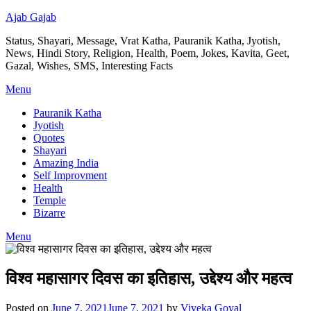
Ajab Gajab
Status, Shayari, Message, Vrat Katha, Pauranik Katha, Jyotish,
News, Hindi Story, Religion, Health, Poem, Jokes, Kavita, Geet,
Gazal, Wishes, SMS, Interesting Facts
Menu
Pauranik Katha
Jyotish
Quotes
Shayari
Amazing India
Self Improvment
Health
Temple
Bizarre
Menu
विश्व महासागर दिवस का इतिहास, उद्देश्य और महत्व
Posted on
June 7, 2021
June 7, 2021
by
Viveka Goyal