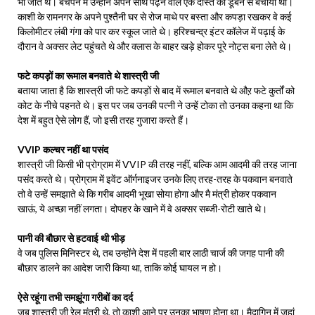
भी जाते थे। बचपन में उन्होंने अपने साथ पढ़ने वाले एक दोस्‍त को डूबने से बचाया था।
काशी के रामनगर के अपने पुश्तैनी घर से रोज माथे पर बस्ता और कपड़ा रखकर वे कई
किलोमीटर लंबी गंगा को पार कर स्कूल जाते थे। हरिश्चन्द्र इंटर कॉलेज में पढ़ाई के
दौरान वे अक्सर लेट पहुंचते थे और क्लास के बाहर खड़े होकर पूरे नोट्स बना लेते थे।
फटे कपड़ों का रूमाल बनवाते थे शास्‍त्री जी
बताया जाता है कि शास्त्री जी फटे कपड़ों से बाद में रूमाल बनवाते थे औऱ फटे कुर्तों को
कोट के नीचे पहनते थे। इस पर जब उनकी पत्नी ने उन्हें टोका तो उनका कहना था कि
देश में बहुत ऐसे लोग हैं, जो इसी तरह गुजारा करते हैं।
VVIP कल्चर नहीं था पसंद
शास्त्री जी किसी भी प्रोग्राम में VVIP की तरह नहीं, बल्कि आम आदमी की तरह जाना
पसंद करते थे। प्रोग्राम में इवेंट ऑर्गनाइजर उनके लिए तरह-तरह के पकवान बनवाते
तो वे उन्हें समझाते थे कि गरीब आदमी भूखा सोया होगा और मै मंत्री होकर पकवान
खाऊं, ये अच्छा नहीं लगता। दोपहर के खाने में वे अक्सर सब्जी-रोटी खाते थे।
पानी की बौछार से हटवाई थी भीड़
वे जब पुलिस मिनिस्टर थे, तब उन्होंने देश में पहली बार लाठी चार्ज की जगह पानी की
बौछार डालने का आदेश जारी किया था, ताकि कोई घायल न हो।
ऐसे रहूंगा तभी समझूंगा गरीबों का दर्द
जब शास्त्री जी रेल मंत्री थे, तो काशी आने पर उनका भाषण होना था। मैदागिन में जहां