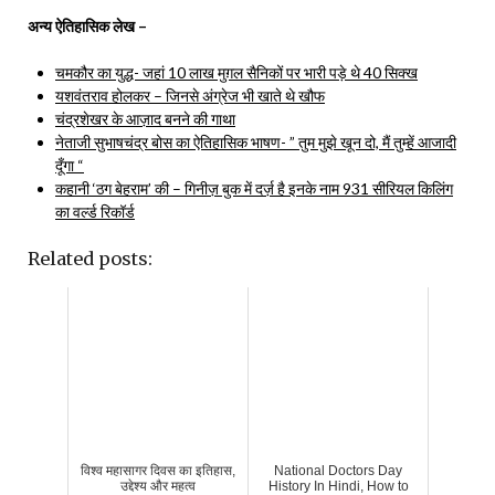
अन्य ऐतिहासिक लेख –
चमकौर का युद्ध- जहां 10 लाख मुग़ल सैनिकों पर भारी पड़े थे 40 सिक्ख
यशवंतराव होलकर – जिनसे अंग्रेज भी खाते थे खौफ
चंद्रशेखर के आज़ाद बनने की गाथा
नेताजी सुभाषचंद्र बोस का ऐतिहासिक भाषण- ” तुम मुझे खून दो, मैं तुम्हें आजादी
दूँगा “
कहानी ‘ठग बेहराम’ की – गिनीज़ बुक में दर्ज़ है इनके नाम 931 सीरियल किलिंग
का वर्ल्ड रिकॉर्ड
Related posts:
विश्व महासागर दिवस का इतिहास,
National Doctors Day
उद्देश्य और महत्व
History In Hindi, How to