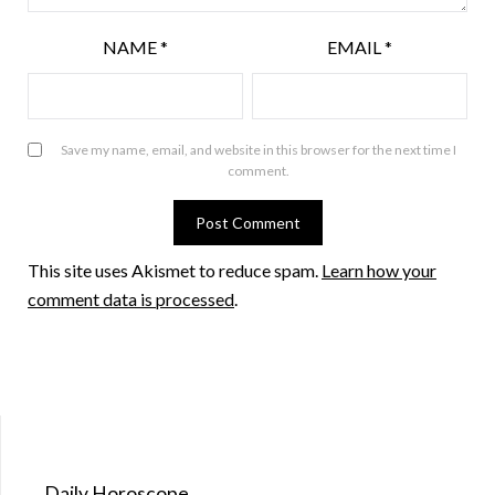
NAME
*
EMAIL
*
Save my name, email, and website in this browser for the next time I
comment.
This site uses Akismet to reduce spam.
Learn how your
comment data is processed
.
Daily Horoscope