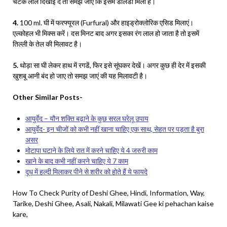
चटक लाल दिखाई दे तो समझ जाएं कि इसमें डालडा मिला है।
4.
100 ml. घी में फरफ्यूरल (Furfural) और हाइड्रोक्लोरिक एसिड मिलाएं।
एल्कोहल भी मिक्स करें। दस मिनट बाद अगर इसका रंग लाल हो जाता है तो इसमें
तिल्ली के तेल की मिलावट है।
5.
थोड़ा सा घी लेकर हाथ में रगडें, फिर इसे सूंघकर देखें। अगर कुछ ही देर में इसकी
खुशबू आनी बंद हो जाए तो समझ जाएं की यह मिलावटी है।
Other Similar Posts-
आयुर्वेद – यौन शक्ति बढ़ाने के कुछ सरल घरेलू उपाय
आयुर्वेद- इन चीजों को कभी नहीं खाना चाहिए एक साथ, सेहत पर पड़ता है बुरा
असर
मोटापा घटाने के लिये रात में करने चाहिए ये 4 जरुरी काम
खाने के बाद कभी नहीं करने चाहिए ये 7 काम
दूध में हल्दी मिलाकर पीने से शरीर को होते हैं ये फायदे
How To Check Purity of Deshi Ghee, Hindi, Information, Way,
Tarike, Deshi Ghee, Asali, Nakali, Milawati Gee ki pehachan kaise
kare,