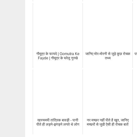
गौमूत्र के फायदे | Gomutra Ke
जानिए मोर-मोरनी से जुड़े कुछ रोचक
प
Fayde | गौमूत्र के घरेलू नुस्खे
तथ्य
रहस्यमयी तांत्रिक बावड़ी - पानी
नर मच्छर नहीं पीते है खून, जानिए
पीते ही लड़ने-झगड़ने लगते थे लोग
मच्छरों से जुडी ऐसी ही रोचक बातें