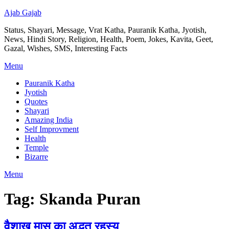
Ajab Gajab
Status, Shayari, Message, Vrat Katha, Pauranik Katha, Jyotish,
News, Hindi Story, Religion, Health, Poem, Jokes, Kavita, Geet,
Gazal, Wishes, SMS, Interesting Facts
Menu
Pauranik Katha
Jyotish
Quotes
Shayari
Amazing India
Self Improvment
Health
Temple
Bizarre
Menu
Tag:
Skanda Puran
वैशाख मास का अद्भुत रहस्य