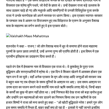
नारदजी कहते हैं – एक समय विदेहराज जनक के घर दोपहर के समय श्रुतदेव नाम से
विख्यात एक श्रेष्ठ मुनि पधारे, जो वेदों के ज्ञाता थे। उन्हें देखकर राजा बड़े उल्लास के
साथ उठकर खड़े हो गए और मधुपर्क आदि सामग्रियों से उनकी विधिपूर्वक पूजा करके
राजा ने उनके चरणोदक को अपने मस्तक पर धारण किया। इस प्रकार स्वागत-सत्कार
के पश्चात जब वे आसन पर विराजमान हुए तब विदेहराज के प्रश्न के अनुसार वैशाख
मास के माहात्म्य का वर्णन करते हुए वे इस प्रकार बोले।
श्रुतदेव ने कहा – राजन् ! जो लोग वैशाख मास में धूप से सन्तप्त होने वाला माहात्मा
पुरुषों के ऊपर छाता लगाते हैं, उन्हें अनन्त पुण्य की प्राप्ति होती है। इस विषय में एक
प्राचीन इतिहास का उदाहरण दिया करते हैं।
पहले वंग देश में हेमकान्त नाम से विख्यात एक राजा थे। वे कुशकेतु के पुत्र परम
बुद्धिमान और शस्त्रधारियों में श्रेष्ठ थे। एक दिन वे शिकार खेलने में आसक्त होकर एक
गहन वन में जा घुसे। वहाँ अनेक प्रकार के मृग और वराह आदि जन्तुओं को मारकर जब
वे बहुत थक गए तब दोपहर के समय मुनियों के आश्रम पर आए। उस समय आश्रम पर
उत्तम व्रत का पालन करने वाले शतर्चि नाम वाले ऋषि समाधि लगाए बैठे थे, जिन्हें बाहर
के कार्यों का कुछ भी ज्ञान नहीं होता था। उन्हें निश्चल बैठे देख राजा को बड़ा क्रोध हुआ
और उन्होंने उन महात्माओं को मार डालने का निश्चय किया तब उन ऋषियों के दस
हजार शिष्यों ने राजा को मना करते हुए कहा – “ओ खोटी बुद्धिवाले नरेश ! हमारे गुरु लोग
इस समय समाधि में स्थित हैं, बाहर कहाँ क्या हो रहा है – इसको ये नहीं जानते इसलिए