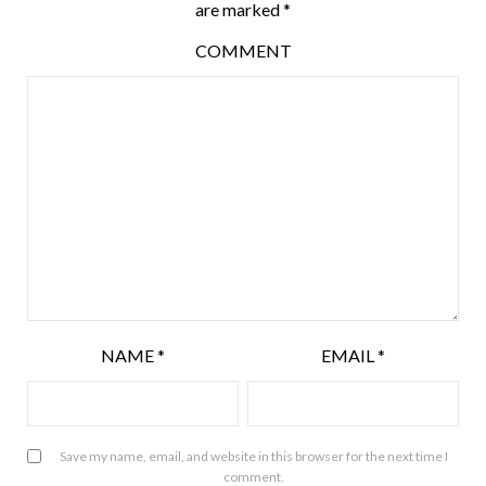
are marked
*
COMMENT
NAME
*
EMAIL
*
Save my name, email, and website in this browser for the next time I
comment.