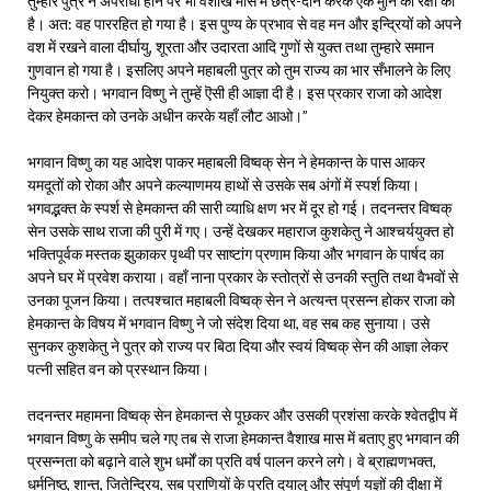
तुम्हारे पुत्र ने अपराधी होने पर भी वैशाख मास में छत्र-दान करके एक मुनि की रक्षा की
है। अत: वह पाररहित हो गया है। इस पुण्य के प्रभाव से वह मन और इन्द्रियों को अपने
वश में रखने वाला दीर्घायु, शूरता और उदारता आदि गुणों से युक्त तथा तुम्हारे समान
गुणवान हो गया है। इसलिए अपने महाबली पुत्र को तुम राज्य का भार सँभालने के लिए
नियुक्त करो। भगवान विष्णु ने तुम्हें ऎसी ही आज्ञा दी है। इस प्रकार राजा को आदेश
देकर हेमकान्त को उनके अधीन करके यहाँ लौट आओ।”
भगवान विष्णु का यह आदेश पाकर महाबली विष्वक् सेन ने हेमकान्त के पास आकर
यमदूतों को रोका और अपने कल्याणमय हाथों से उसके सब अंगों में स्पर्श किया।
भगवद्भक्त के स्पर्श से हेमकान्त की सारी व्याधि क्षण भर में दूर हो गई। तदनन्तर विष्वक्
सेन उसके साथ राजा की पुरी में गए। उन्हें देखकर महाराज कुशकेतु ने आश्चर्ययुक्त हो
भक्तिपूर्वक मस्तक झुकाकर पृथ्वी पर साष्टांग प्रणाम किया और भगवान के पार्षद का
अपने घर में प्रवेश कराया। वहाँ नाना प्रकार के स्तोत्रों से उनकी स्तुति तथा वैभवों से
उनका पूजन किया। तत्पश्चात महाबली विष्वक् सेन ने अत्यन्त प्रसन्न होकर राजा को
हेमकान्त के विषय में भगवान विष्णु ने जो संदेश दिया था, वह सब कह सुनाया। उसे
सुनकर कुशकेतु ने पुत्र को राज्य पर बिठा दिया और स्वयं विष्वक् सेन की आज्ञा लेकर
पत्नी सहित वन को प्रस्थान किया।
तदनन्तर महामना विष्वक् सेन हेमकान्त से पूछकर और उसकी प्रशंसा करके श्वेतद्वीप में
भगवान विष्णु के समीप चले गए तब से राजा हेमकान्त वैशाख मास में बताए हुए भगवान की
प्रसन्नता को बढ़ाने वाले शुभ धर्मों का प्रति वर्ष पालन करने लगे। वे ब्राह्मणभक्त,
धर्मनिष्ठ, शान्त, जितेन्द्रिय, सब प्राणियों के प्रति दयालु और संपूर्ण यज्ञों की दीक्षा में