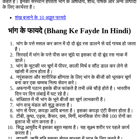
कहते है। इनका संस्थान हेंपवती भांग के औषधीय, शोध, पोषक और अन्य उत्पादों
के लिए कार्यरत है।
शंख बजाने के 10 अद्भुत फायदे
भांग के फायदे (Bhang Ke Fayde In Hindi)
भांग के पत्ते मसल कर कान में दो दो बूंद रस डालने से दर्द गायब हो जाता
है।
सिरदर्द में भांग के पत्ते पीस कर सूंघे या इसका दो दो बूंद रस नाक में
डाले।
भांग के चुटकी भर चूर्ण में पीपर, काली मिर्च व सौंठ डाल कर लेने से
खांसी में लाभ होता है।
नपुंसकता और शारीरिक क्षीणता के लिए भांग के बीजों को भूनकर चूर्ण
बना कर एक चम्मच नित्य सेवन करे।
अफगानी पठान इसके बीज फांकते है तभी लंबे चौड़े होते है। भारतीय
दिन पर दिन लंबाई में घट रहे है।
संधिवात में भी भांग के भूने बीजों का चूर्ण लाभकारी है।
भांग वायु मंडल को शुद्ध करता है।
भांग से पेपर, कपड़ा आदि बनता है। इसका कपड़ा एंटी कैंसर होता है।
टीबी, कुष्ठ, एड्स, कैंसर, दमा, मिर्गी, मानसिक रोग जैसे 100 रोगों का
इलाज भी भांग करता है।
सिद्ध आयुर्वेद में इसका बहुत महत्व है। यह सूक्ष्म शरीर पर पहले कार्य
करता है।
तपस्वी, ऋषि मुनि इसका सेवन साधना में लाभ के लिए करते है।