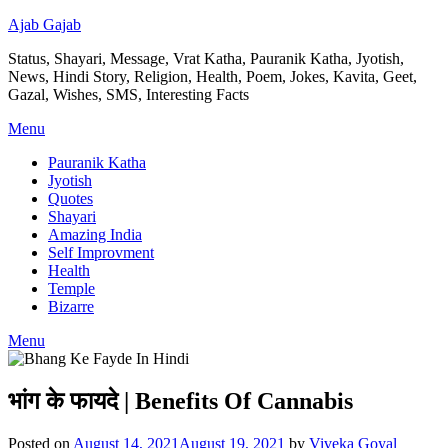
Ajab Gajab
Status, Shayari, Message, Vrat Katha, Pauranik Katha, Jyotish,
News, Hindi Story, Religion, Health, Poem, Jokes, Kavita, Geet,
Gazal, Wishes, SMS, Interesting Facts
Menu
Pauranik Katha
Jyotish
Quotes
Shayari
Amazing India
Self Improvment
Health
Temple
Bizarre
Menu
भांग के फायदे | Benefits Of Cannabis
Posted on
August 14, 2021
August 19, 2021
by
Viveka Goyal