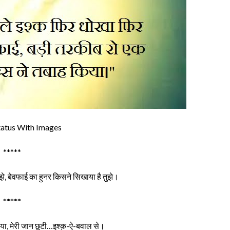
tatus With Images
*****
झे, बेवफाई का हुनर किसने सिखाया है तुझे।
*****
रिया, मेरी जान छूटी…इश्क़-ऐ-बवाल से।