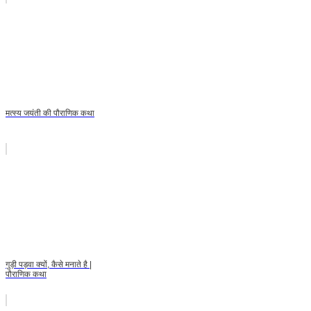
मत्स्य जयंती की पौराणिक कथा
गुड़ी पड़वा क्यों, कैसे मनाते है |
पौराणिक कथा