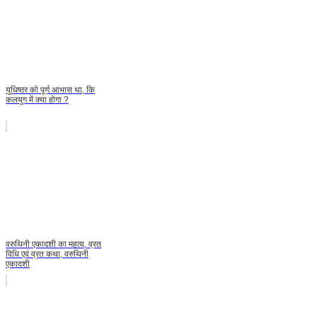
युधिष्ठर को पूर्ण आभास था, कि
कलयुग में क्या होगा ?
वरुथिनी एकादशी का महत्व, व्रत
विधि एवं व्रत कथा, वरुथिनी
एकादशी