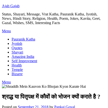
Ajab Gajab
Status, Shayari, Message, Vrat Katha, Pauranik Katha, Jyotish,
News, Hindi Story, Religion, Health, Poem, Jokes, Kavita, Geet,
Gazal, Wishes, SMS, Interesting Facts
Menu
Pauranik Katha
Jyotish
Quotes
Shayari
Amazing India
Self Improvment
Health
Temple
Bizarre
Menu
श्राद्ध या पितृपक्ष में कौवों को भोजन क्यों कराते है ?
Posted on
September 21, 2018
by
Pankaj Goyal