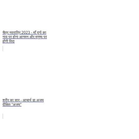
चैत्र नवरात्रि 2023 - माँ दुर्गा का
नाव पर होगा आगमन और मनुष्य पर
होंगी विदा
शरीर का सार - आचार्य डा.अजय
दीक्षित "अजय"