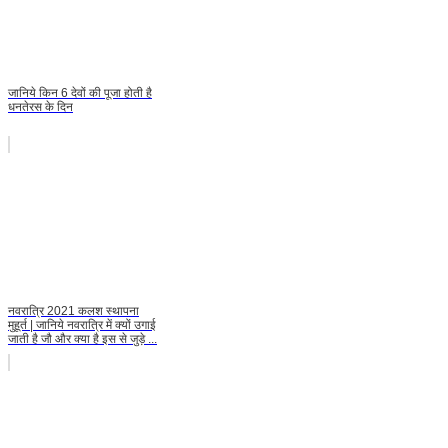
जानिये किन 6 देवों की पूजा होती है
धनतेरस के दिन
नवरात्रि 2021 कलश स्थापना
मुहूर्त | जानिये नवरात्रि में क्यों उगाई
जाती है जौ और क्या है इस से जुड़े ...