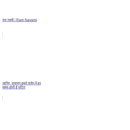
राम नवमी | Ram Navami
जानिए, रामायण हमारे शरीर में हर
समय होती है घटित