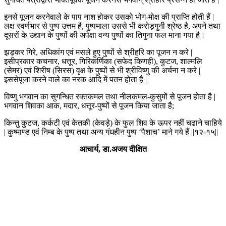
इनसे पूजन करनेवाले के पाप नाश होकर उसको भोग-मोक्ष की प्राप्ति होती हैं |
लक्ष स्वर्णभार से पुष्प उत्तम है, पुष्पमाला उससे भी करोड़गुनी श्रेष्ठ है, अपने तथा
दूसरों के उद्यान के पुष्पों की अपेक्षा वन्य पुष्पों का तिगुना फल माना गया है।
झड़कर गिरे, अधिकांग एवं मसले हुए पुष्पों से श्रीहरि का पूजन न करे |
इसीप्रकार कचनार, धत्तूर, गिरिकर्णिका (सफेद किणही), कुटज, शाल्मलि
(सेमर) एवं शिरीष (सिरस) वृक्ष के पुष्पों से भी श्रीविष्णु की अर्चना न करे |
इससेपूजा करने वाले का नरक आदि में पतन होता है |
विष्णु भगवान का सुगन्धित रक्तकमल तथा नीलकमल-कुसुमों से पूजन होता है |
भगवान शिवका आक, मदार, धत्तूर-पुष्पों से पूजन किया जाता है;
किन्तु कुटज, कर्कटी एवं केतकी (केवड़े) के फुल शिव के ऊपर नहीं चढाने चाहिये
| कुष्माण्ड एवं निम्ब के पुष्प तथा अन्य गंधहीन पुष्प ‘पैशाच’ माने गये हैं ||१२-१५||
आचार्य, डा.अजय दीक्षित