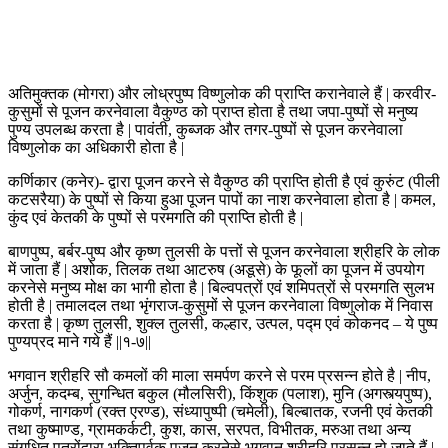
अतिमुक्तक (मोगरा) और लोध्रपुष्प विष्णुलोक की प्राप्ति करानेवाले हैं | करवीर-
कुसुमों से पूजन करनेवाला वैकुण्ठ को प्राप्त होता है तथा जपा-पुष्पों से मनुष्य
पुण्य उपलब्ध करता है | पावंती, कुब्जक और तगर-पुष्पों से पूजन करनेवाला
विष्णुलोक का अधिकारी होता है |
कर्णिकार (कनेर)- द्वारा पूजन करने से वैकुण्ठ की प्राप्ति होती है एवं कुरुंट (पीली
कटसरैया) के पुष्पों से किया हुआ पूजन पापों का नाश करनेवाला होता है | कमल,
कुंद एवं केतकी के पुष्पों से परमगति की प्राप्ति होती है |
बाणपुष्प, बर्बर-पुष्प और कृष्ण तुलसी के पत्तों से पूजन करनेवाला श्रीहरि के लोक
में जाता हैं | अशोक, तिलक तथा आटरुष (अडूसे) के फूलों का पूजन में उपयोग
करनेसे मनुष्य मोक्ष का भागी होता है | बिल्वपत्रों एवं शमिपत्रों से परमगति सुलभ
होती है | तमालदल तथा भृंगराज-कुसुमों से पूजन करनेवाला विष्णुलोक में निवास
करता है | कृष्ण तुलसी, शुक्ल तुलसी, कल्हार, उत्पल, पद्म एवं कोकनद – ये पुष्प
पुण्यप्रद माने गये हैं ||१-७||
भगवान श्रीहरि सौ कमलों की माला समर्पण करने से परम प्रसन्न होते है | नीप,
अर्जुन, कदम्ब, सुगन्धित बकुल (मौलसिरी), किंशुक (पलाश), मुनि (अगस्त्यपुष्प),
गोकर्ण, नागकर्ण (रक्त एरण्ड), संध्यापुष्पी (चमेली), बिल्बातक, रजनी एवं केतकी
तथा कुष्माण्ड, ग्रामकर्कटी, कुश, कास, सरपत, विभीतक, मरुआ तथा अन्य
सुंगधित पत्रोंद्वारा भक्तिपूर्वक पूजन करनेसे भगवान् श्रीहरि प्रसन्न हो जाते हैं |