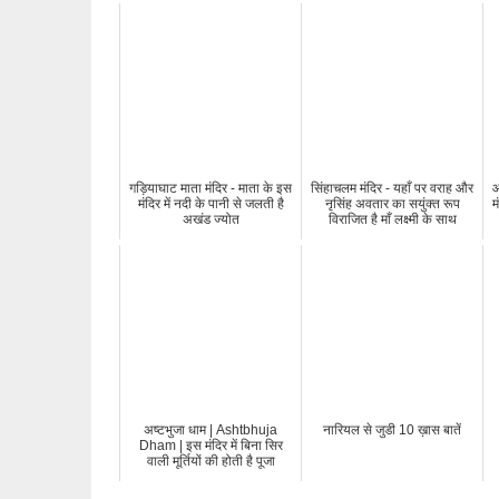
गड़ियाघाट माता मंदिर - माता के इस
सिंहाचलम मंदिर - यहाँ पर वराह और
आ
मंदिर में नदी के पानी से जलती है
नृसिंह अवतार का सयुंक्त रूप
म
अखंड ज्योत
विराजित है माँ लक्ष्मी के साथ
अष्टभुजा धाम | Ashtbhuja
नारियल से जुडी 10 ख़ास बातें
Dham | इस मंदिर में बिना सिर
वाली मूर्तियों की होती है पूजा