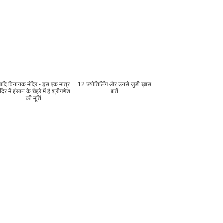
दि विनायक मंदिर - इस एक मात्र
12 ज्योतिर्लिंग और उनसे जुडी ख़ास
ंदिर में इंसान के चेहरे में है श्रीगणेश
बातें
की मूर्ति