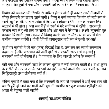
और उदारता को देखकर केवल उसे ही पत्नी रूप में अपने पास रखना उचित
समझा। विष्णुजी ने गंगा और सरस्वती को त्याग देने का निश्चय कर लिया।
वियोग की अवश्यंभावी स्थिति से व्यथित होकर दोनों ही कातर स्वरों में शापों से
शीघ्र निपटने का उपाय पूछने लगीं। विष्णु ने उन्हें बताया कि गंगा तो नदी रूप में
स्वर्ग, भूलोक और पाताल लोक में त्रिपथगा होकर बहेंगी। उनका स्थान शिव
जटाओं में भी होगा। अंश रूप में ही वे स्वर्ग में मेरे सानिध्य में रहेंगी। सरस्वती
प्रधान रूप से पृथ्वी तल पर रहेंगी और अंश रूप में मेरे पास। लक्ष्मी ‘तुलसी’ वृक्ष
बनकर मेरे शालिग्राम स्वरूप से विवाह करके समग्र और स्थायी रूप से मेरा
पत्नीत्व ग्रहण करेंगी। दोनों देवियाँ शापानुसार नदी रूप में पृथ्वी पर आईं।
पृथ्वी पर स्रोतों में जो सर (जल) दिखाई देता है, उस सर का स्वामी सरस्वान
कहलाता है और सरस्वान की पत्नी होने से सरस्वती सरस्वती कहलाईं।
सरस्वती नदी तीर्थरूपा हैं। वे पापनाश के लिए जलती अग्नि के समान हैं।
यही गंगा और सरस्वती शाप के कारण भूलोक में नदी बनकर बहती हैं। राधा-कृष्ण
के शरीरों से उत्पन्न उनके स्वरूपों का दर्शन कराने वाली गंगा अत्यंत पवित्र, सर्व
सिद्धिदात्री तथा तीर्थरूपा नदी हैं।
भविष्य पुराणों में कहा गया है कि सरस्वती के शाप से भारतवर्ष में आईं गंगा शाप की
अवधि पूरी हो जाने पर यानी कलियुग की समाप्ति पर पुन: भगवान श्रीहरि की
आज्ञा से बैकुण्ठ चली जाएँगी।
आचार्य, डा.अजय दीक्षित