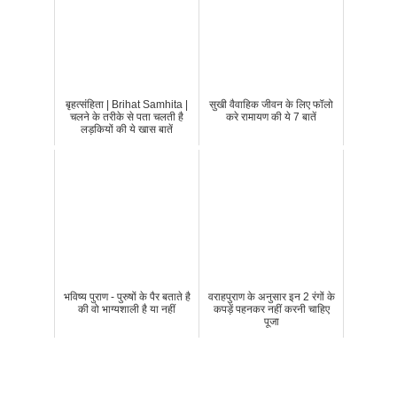
बृहत्संहिता | Brihat Samhita |
सुखी वैवाहिक जीवन के लिए फॉलो
चलने के तरीके से पता चलती है
करे रामायण की ये 7 बातें
लड़कियों की ये खास बातें
भविष्य पुराण - पुरुषों के पैर बताते है
वराहपुराण के अनुसार इन 2 रंगों के
की वो भाग्यशाली है या नहीं
कपड़ें पहनकर नहीं करनी चाहिए
पूजा