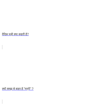
वैदिक घड़ी क्या कहती है?
क्यों समझ से बाहर है "स्त्री" ?