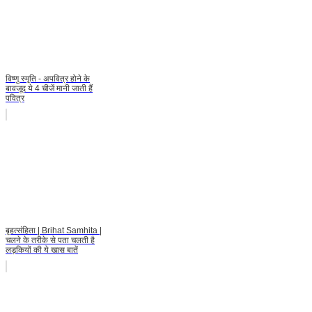
विष्णु स्मृति - अपवित्र होने के
बावजूद ये 4 चीजें मानी जाती हैं
पवित्र
बृहत्संहिता | Brihat Samhita |
चलने के तरीके से पता चलती है
लड़कियों की ये खास बातें