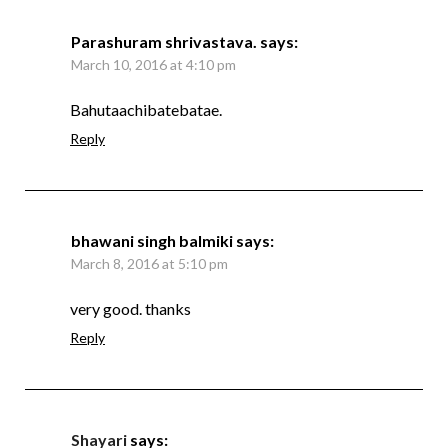
Parashuram shrivastava.
says:
March 10, 2016 at 4:10 pm
Bahutaachibatebatae.
Reply
bhawani singh balmiki
says:
March 8, 2016 at 5:10 pm
very good. thanks
Reply
Shayari
says: