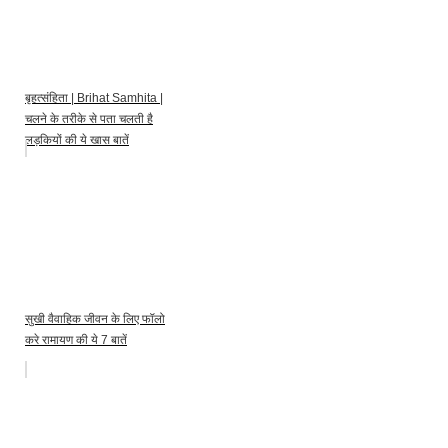
बृहत्संहिता | Brihat Samhita |
चलने के तरीके से पता चलती है
लड़कियों की ये खास बातें
सुखी वैवाहिक जीवन के लिए फॉलो
करे रामायण की ये 7 बातें