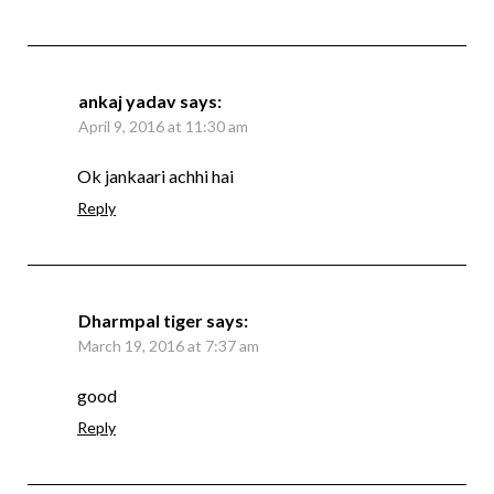
ankaj yadav
says:
April 9, 2016 at 11:30 am
Ok jankaari achhi hai
Reply
Dharmpal tiger
says:
March 19, 2016 at 7:37 am
good
Reply