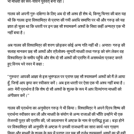
भी माधवी का रूप-यौवन पूर्ववत् बना रहा।
गालव को अपनी गुरु-दक्षिणा के लिए अब दो सौ अश्व ही शेष थे, किन्तु चिन्ता की बात यह
थी कि गालव द्वारा विश्वामित्र से प्राप्त की गयी अवधि समाप्ति पर थी और गरुड़ को यह
ज्ञात हो चुका था कि धरती पर इन छह सौ श्यामकर्ण अश्वों के सिवा कहीं अन्यत्र एक भी
नहीं बचा है।
अब गालव की विश्वामित्र की शरण छोड़कर कोई अन्य गति नहीं थी। अन्ततः गरुड़ की
सलाह मानकर छह सौ अश्वों और त्रैलोक्य-सुन्दरी माधवी तथा गरुड़ को संग लेकर वह
विश्वामित्र के समीप पहुँचे और शेष दो सौ अश्वों की प्राप्ति में असमर्थता प्रकट करते
हुए विनय भरे स्वर में कहा :
‘‘गुरुवर! आपकी आज्ञा से इस भूमण्डल पर प्राप्त छह सौ श्यामकर्ण अश्वों को मैं ले आया
हूँ, जिन्हें आप कृपा कर स्वीकार करें। अब इस धरती पर ऐसा एक भी अश्व नहीं बचा है।
अतः मेरी प्रार्थना है कि शेष दो सौ अश्वों के शुल्क के रूप में आप दिव्यांगना माधवी को
अंगीकार करें।’’
गालव की प्रार्थना का अनुमोदन गरुड़ ने भी किया। विश्वामित्र ने अपने प्रिय शिष्य की
प्रार्थना स्वीकार कर ली और माधवी के संयोग से अन्य राजाओं की भाँति उन्होंने भी एक
तेजस्वी पुत्र की प्राप्ति की, जो कालान्तर में अष्टक के नाम से प्रसिद्ध हुआ। बड़ा होने
पर विश्वामित्र की अनुमति से अष्टक ने उनकी राजधानी का सारा कार्य-भार ग्रहण
किया और माधवी के शुल्क के रूप में प्राप्त उन छह सौ दुर्लभ श्यामकर्ण अश्वों का भी वही