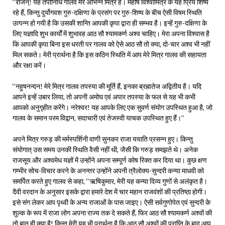
‘‘राजन्! यह तपोनिधि गालव मेरे अभिन्न मित्र हैं। महर्षि विश्वामित्र के यह प्रिय शिष्य
रहे हैं, किन्तु दुर्योगवश गुरु-दक्षिणा के प्रसंग पर गुरु-शिष्य के बीच ऐसी विषम स्थिति
उत्पन्न हो गयी है कि उसकी शान्ति आपकी कृपा द्वारा ही सम्भव है। इन्हें गुरु-दक्षिणा के
लिए यज्ञादि शुभ कार्यों में शुभावह आठ सौ श्यामकर्ण अश्व चाहिए। मेरा अपना विश्वास है
कि आपकी कृपा बिना इस धरती पर गालव को ऐसे आठ सौ तो क्या, दो-चार अश्व भी नहीं
मिल सकते। मेरी प्रार्थना है कि इस कठिन स्थिति में आप मेरे मित्र गालव की सहायता
और रक्षा करें।
‘‘नहुषनन्दन! मेरे मित्र गालव तपस्या की मूर्ति हैं, इनका ब्रह्मतेज अद्वितीय है। यदि
आपने इन्हें उबार लिया, तो अपनी अमोघ एवं अपार तपस्या के फल से यह भी कभी
आपको अनुगृहीत करेंगे। नरेश्वर! यह आपके लिए एक सुवर्ण संयोग उपस्थित हुआ है, जो
गालव के समान परम विद्वान, सदाचारी एवं तेजस्वी याचक उपस्थित हुए हैं।’’
अपने मित्र गरुड़ की मर्मस्पर्शिनी वाणी सुनकर राजा ययाति प्रसन्न हुए। किन्तु
संयोगात् उस समय उनकी स्थिति वैसी नहीं थी, जैसी कि गरुड़ समझते थे। अनेक
राजसूय और अश्वमेध यज्ञों में उन्होंने अपना सम्पूर्ण कोष रिक्त कर दिया था। कुछ क्षण
गम्भीर सोच-विचार करने के अनन्तर उन्होंने अपनी त्रैलोक्य-सुन्दरी कन्या माधवी को
समर्पित करते हुए गालव से कहा, ‘‘ऋषिकुमार, मेरी यह कन्या दिव्य गुणों से अलंकृत है।
दैवी वरदान के अनुसार इसके द्वारा हमारे देश में चार महान राजवंशों की प्रतिष्ठा होगी।
इसे संग लेकर आप पृथ्वी के अन्य राजाओं के पास जाइए। ऐसी सर्वगुणोपेत एवं सुन्दरी के
शुल्क के रूप में राजा लोग अपना राज्य तक दे सकते हैं, फिर आठ सौ श्यामकर्ण अश्वों की
तो बात ही क्या है! किन्तु मेरी यह भी प्रार्थना है कि आठ सौ अश्वों की प्राप्ति के बाद आप