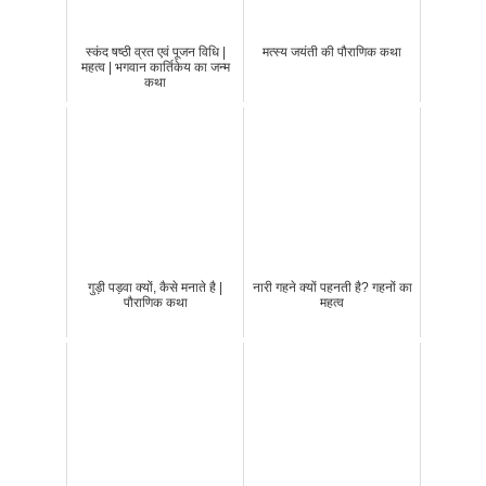
स्कंद षष्ठी व्रत एवं पूजन विधि |
मत्स्य जयंती की पौराणिक कथा
महत्व | भगवान कार्तिकेय का जन्म
कथा
गुड़ी पड़वा क्यों, कैसे मनाते है |
नारी गहने क्यों पहनती है? गहनों का
पौराणिक कथा
महत्व