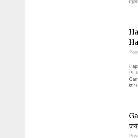
महात
Ha
Ha
Pos
Happ
Pict
Gand
के 
Ga
जयं
Pos