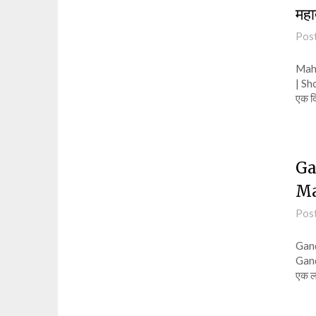
महा
Pos
Maha
| Sho
एक द
Ga
Ma
Pos
Gand
Gandh
एक लड़