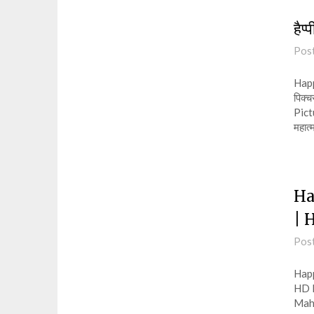
हैप
Pos
Happy
पिक्
Pict
महात्
Ha
| 
Pos
Happ
HD P
Maha