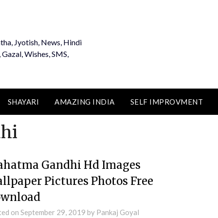
tha, Jyotish, News, Hindi
, Gazal, Wishes, SMS,
SHAYARI
AMAZING INDIA
SELF IMPROVMENT
hi
hatma Gandhi Hd Images
llpaper Pictures Photos Free
wnload
ted on
September 29, 2019
by
Pankaj Goyal