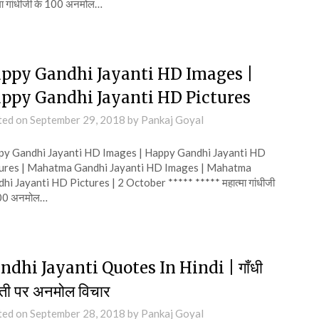
्मा गांधीजी के 100 अनमोल…
ppy Gandhi Jayanti HD Images |
ppy Gandhi Jayanti HD Pictures
ted on
September 29, 2018
by
Pankaj Goyal
y Gandhi Jayanti HD Images | Happy Gandhi Jayanti HD
ures | Mahatma Gandhi Jayanti HD Images | Mahatma
hi Jayanti HD Pictures | 2 October ***** ***** महात्मा गांधीजी
100 अनमोल…
ndhi Jayanti Quotes In Hindi | गाँधी
ती पर अनमोल विचार
ted on
September 28, 2018
by
Pankaj Goyal