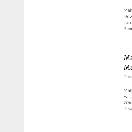
Mah
Down
Lat
Bapu
Ma
Ma
Pos
Mah
Face
स्वत
जिंका