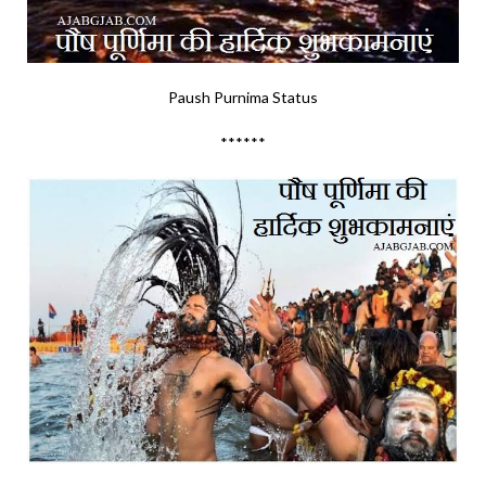
Paush Purnima Status
******