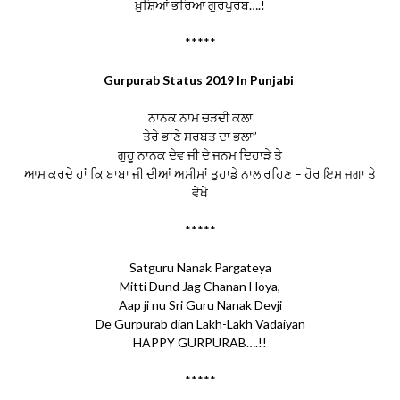
ਖ਼ੁਸ਼ਿਆਂ ਭਰਿਆ ਗੁਰਪੁਰਬ….!
*****
Gurpurab Status 2019 In Punjabi
ਨਾਨਕ ਨਾਮ ਚੜਦੀ ਕਲਾ
ਤੇਰੇ ਭਾਣੇ ਸਰਬਤ ਦਾ ਭਲਾ”
ਗੁਹੂ ਨਾਨਕ ਦੇਵ ਜੀ ਦੇ ਜਨਮ ਦਿਹਾੜੇ ਤੇ
ਆਸ ਕਰਦੇ ਹਾਂ ਕਿ ਬਾਬਾ ਜੀ ਦੀਆਂ ਅਸੀਸਾਂ ਤੁਹਾਡੇ ਨਾਲ ਰਹਿਣ – ਹੋਰ ਇਸ ਜਗਾ ਤੇ
ਵੇਖੇ
*****
Satguru Nanak Pargateya
Mitti Dund Jag Chanan Hoya,
Aap ji nu Sri Guru Nanak Devji
De Gurpurab dian Lakh-Lakh Vadaiyan
HAPPY GURPURAB….!!
*****