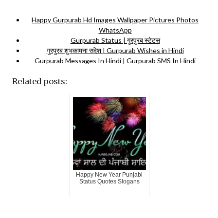
Happy Gurpurab Hd Images Wallpaper Pictures Photos
WhatsApp
Gurpurab Status | गुरपुरब स्टेटस
गुरपुरब शुभकामना संदेश | Gurpurab Wishes in Hindi
Gurpurab Messages In Hindi | Gurpurab SMS In Hindi
Related posts:
Happy New Year Punjabi
Status Quotes Slogans