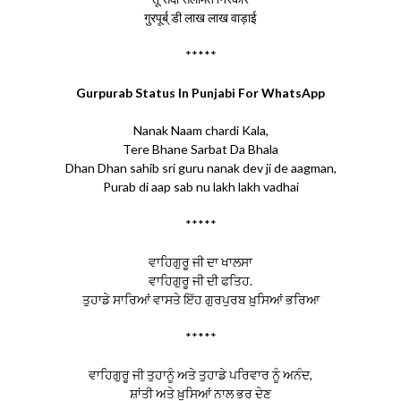
गुरपूर्ब् डी लाख लाख वाड़ाई
*****
Gurpurab Status In Punjabi For WhatsApp
Nanak Naam chardi Kala,
Tere Bhane Sarbat Da Bhala
Dhan Dhan sahib sri guru nanak dev ji de aagman,
Purab di aap sab nu lakh lakh vadhai
*****
ਵਾਹਿਗੁਰੂ ਜੀ ਦਾ ਖਾਲਸਾ
ਵਾਹਿਗੁਰੂ ਜੀ ਦੀ ਫਤਿਹ.
ਤੁਹਾਡੇ ਸਾਰਿਆਂ ਵਾਸਤੇ ਇੱਹ ਗੁਰਪੁਰਬ ਖ਼ੁਸਿਆਂ ਭਰਿਆ
*****
ਵਾਹਿਗੁਰੂ ਜੀ ਤੁਹਾਨੂੰ ਅਤੇ ਤੁਹਾਡੇ ਪਰਿਵਾਰ ਨੂੰ ਅਨੰਦ,
ਸ਼ਾਂਤੀ ਅਤੇ ਖ਼ੁਸਿਆਂ ਨਾਲ ਭਰ ਦੇਣ