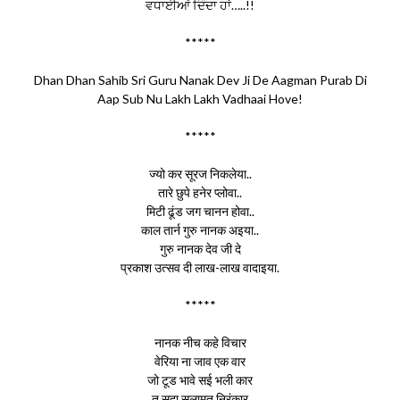
ਵਧਾਈਆਂ ਦਿੰਦਾ ਹਾਂ…..!!
*****
Dhan Dhan Sahib Sri Guru Nanak Dev Ji De Aagman Purab Di
Aap Sub Nu Lakh Lakh Vadhaai Hove!
*****
ज्यो कर सूरज निकलेया..
तारे छुपे हनेर प्लोवा..
मिटी ढूंड जग चानन होवा..
काल तार्न गुरु नानक अइया..
गुरु नानक देव जी दे
प्रकाश उत्सव दी लाख-लाख वादाइया.
*****
नानक नीच कहे विचार
वेरिया ना जाव एक वार
जो टूड भावे सई भली कार
तू सदा सलामत निरंकार