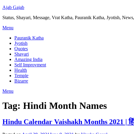
Ajab Gajab
Status, Shayari, Message, Vrat Katha, Pauranik Katha, Jyotish, News,
Menu
Pauranik Katha
Jyotish
Quotes
Shayari
Amazing India
Self Improvment
Health
Temple
Bizarre
Menu
Tag:
Hindi Month Names
Hindu Calendar Vaishakh Months 2021 | हिंदी