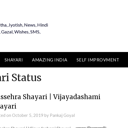
tha, Jyotish, News, Hindi
, Gazal, Wishes, SMS,
SHAYARI
AMAZING INDIA
SELF IMPROVMENT
ri Status
ssehra Shayari | Vijayadashami
ayari
ted on
October 5, 2019
by
Pankaj Goyal