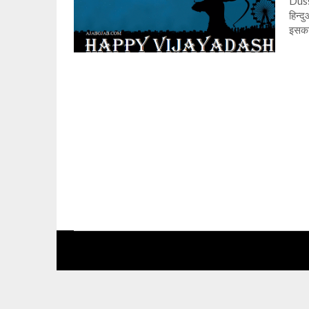
Duss
हिन्द
इसका