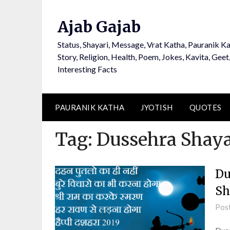
Ajab Gajab
Status, Shayari, Message, Vrat Katha, Pauranik Ka
Story, Religion, Health, Poem, Jokes, Kavita, Geet
Interesting Facts
PAURANIK KATHA
JYOTISH
QUOTES
Tag:
Dussehra Shaya
Du
Sh
Pos