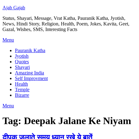
Ajab Gajab
Status, Shayari, Message, Vrat Katha, Pauranik Katha, Jyotish,
News, Hindi Story, Religion, Health, Poem, Jokes, Kavita, Geet,
Gazal, Wishes, SMS, Interesting Facts
Menu
Pauranik Katha
Jyotish
Quotes
Shayari
Amazing India
Self Improvment
Health
Temple
Bizarre
Menu
Tag:
Deepak Jalane Ke Niyam
दीपक जलाते समय ध्यान रखे ये बातें