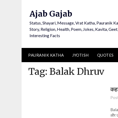
Ajab Gajab
Status, Shayari, Message, Vrat Katha, Pauranik Ka
Story, Religion, Health, Poem, Jokes, Kavita, Geet
Interesting Facts
PAURANIK KATHA
JYOTISH
QUOTES
Tag:
Balak Dhruv
कहा
Pos
Balak
और उत