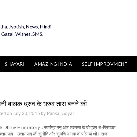
tha, Jyotish, News, Hindi
, Gazal, Wishes, SMS,
SHAYARI
AMAZING INDIA
SELF IMPROVMENT
नी बालक ध्रुव के ध्रुव तारा बनने की
ted on
July 20, 2015
by
Pankaj Goyal
 Dhruv Hindi Story : स्वयंभुव मनु और शतरुपा के दो पुत्र थे-प्रियवत
्तानपाद। उत्तानपाद की सुनीति और सुरुचि नामक दो पत्नियां थीं। राजा