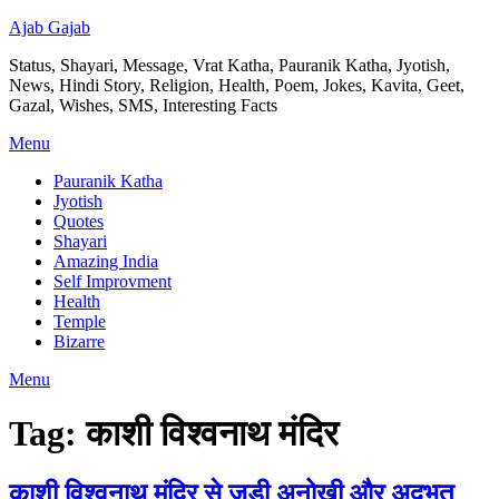
Ajab Gajab
Status, Shayari, Message, Vrat Katha, Pauranik Katha, Jyotish,
News, Hindi Story, Religion, Health, Poem, Jokes, Kavita, Geet,
Gazal, Wishes, SMS, Interesting Facts
Menu
Pauranik Katha
Jyotish
Quotes
Shayari
Amazing India
Self Improvment
Health
Temple
Bizarre
Menu
Tag:
काशी विश्वनाथ मंदिर
काशी विश्वनाथ मंदिर से जुडी अनोखी और अदभुत