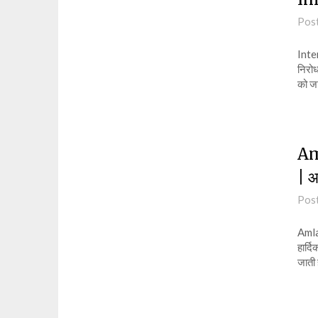
Pos
Inte
निरोध 
को ज
Am
| आ
Pos
Amla
हार्द
जाती