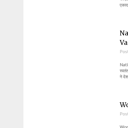
एकाद
Na
Va
Pos
Nati
स्वतं
ने द
Wo
Pos
Worl