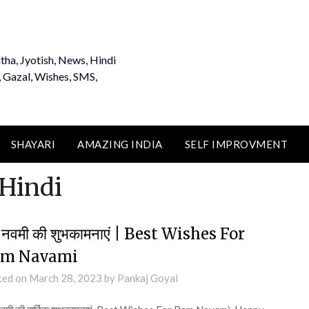
tha, Jyotish, News, Hindi
, Gazal, Wishes, SMS,
SHAYARI
AMAZING INDIA
SELF IMPROVMENT
 Hindi
 नवमी की शुभकामनाएं | Best Wishes For
m Navami
ted on
March 28, 2023
by
Pankaj Goyal