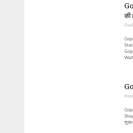
Go
की 
Pos
Gopa
Statu
Gopa
Wall
Go
Pos
Gopa
Shay
शुक्ल