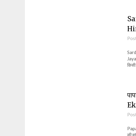
Sa
Hi
Pos
Sard
Jayan
किसी 
पाप
Ek
Pos
Papa
की हा