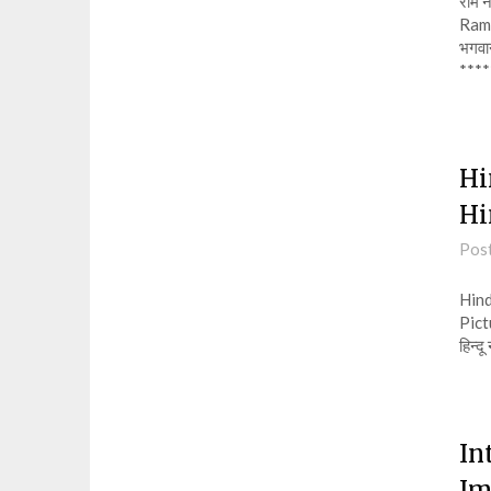
राम 
Ram 
भगवान
***
Hi
Hi
Pos
Hind
Pict
हिन्
In
Im